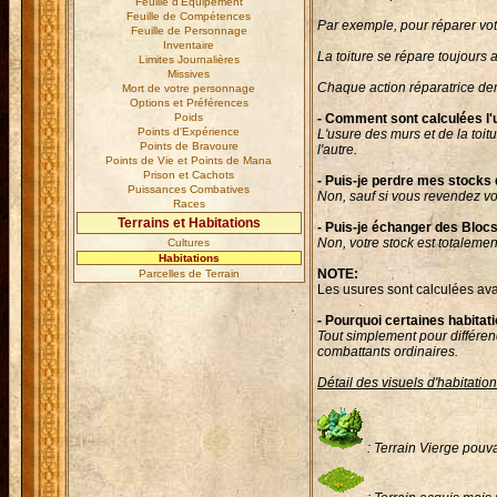
Feuille d'Equipement
Feuille de Compétences
Par exemple, pour réparer vot
Feuille de Personnage
Inventaire
La toiture se répare toujours
Limites Journalières
Missives
Chaque action réparatrice de
Mort de votre personnage
Options et Préférences
Poids
- Comment sont calculées l'u
Points d'Expérience
L'usure des murs et de la toit
Points de Bravoure
l'autre.
Points de Vie et Points de Mana
Prison et Cachots
- Puis-je perdre mes stocks 
Puissances Combatives
Non, sauf si vous revendez vo
Races
Terrains et Habitations
- Puis-je échanger des Bloc
Non, votre stock est totaleme
Cultures
Habitations
NOTE:
Parcelles de Terrain
Les usures sont calculées avan
- Pourquoi certaines habitati
Tout simplement pour différenc
combattants ordinaires.
Détail des visuels d'habitation
: Terrain Vierge pouva