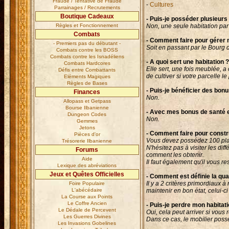
Fraude / Tentative de Fraude
-
Cultures
Parrainages / Recrutements
Boutique Cadeaux
- Puis-je posséder plusieur
Règles et Fonctionnement
Non, une seule habitation par 
Combats
- Comment faire pour gérer 
- Premiers pas du débutant -
Soit en passant par le Bourg 
Combats contre les BOSS
Combats contre les Isnadéliens
- A quoi sert une habitation ?
Combats Hardcores
Elle sert, une fois meublée, 
Défis entre Combattants
de cultiver si votre parcelle le
Eléments Magiques
Règles de Bases
- Puis-je bénéficier des bon
Finances
Non.
Allopass et Getpass
Bourse Ilbanienne
- Avec mes bonus de santé 
Dungeon Codes
Non.
Gemmes
Jetons
- Comment faire pour constr
Pièces d'or
Vous devez possédez 100 plan
Trésorerie Ilbanienne
N'hésitez pas à visiter les di
Forums
comment les obtenir.
Aide
Il faut également qu'il vous r
Lexique des abréviations
Jeux et Quêtes Officielles
- Comment est définie la qua
Il y a 2 critères primordiaux à
Foire Populaire
L'abécédaire
maintenir en bon état, celui
La Course aux Points
Le Coffre Ancien
- Puis-je perdre mon habitati
Le Dédale de Percevent
Oui, cela peut arriver si vous 
Les Guerres Divines
Dans ce cas, le mobilier poss
Les Invasions Gobelines