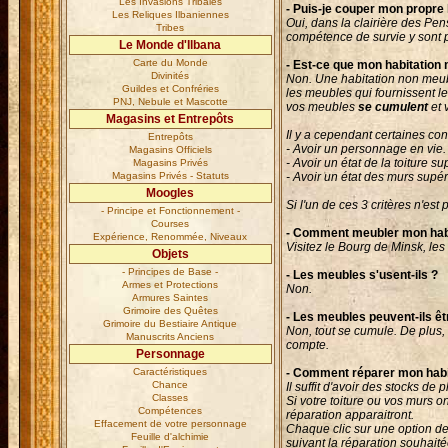
Les Invasions Tribales
- Puis-je couper mon propre 
Les Reliques Ilbaniennes
Oui, dans la clairière des Pe
Tribes
compétence de survie y sont 
Le Monde d'Ilbana
Carte du Monde
- Est-ce que mon habitation
Divinités
Non. Une habitation non meub
Guildes et Confréries
les meubles qui fournissent l
PNJ, Nebule et Mascotte
vos meubles
se cumulent
et 
Magasins et Entrepôts
Il y a cependant certaines con
Entrepôts
- Avoir un personnage en vie.
Magasins Officiels
- Avoir un état de la toiture s
Magasins Privés
Magasins Privés - Statuts
- Avoir un état des murs supé
Moogles
Si l'un de ces 3 critères n'est
- Principe et Fonctionnement -
Courses
- Comment meubler mon habi
Expérience, Renommée, Niveaux
Visitez le Bourg de Minsk, le
Objets
- Principes de Base -
- Les meubles s'usent-ils ?
Armes et Protections
Non.
Armures Saintes
Grimoire des Quêtes
- Les meubles peuvent-ils ê
Grimoire du Bestiaire Antique
Non, tout se cumule. De plus, 
Manuscrits Anciens
compte.
Personnage
Caractéristiques
- Comment réparer mon habi
Chance
Il suffit d'avoir des stocks de
Classes
Si votre toiture ou vos murs 
Compétences
réparation apparaitront.
Effacement de votre personnage
Chaque clic sur une option de
Feuille d'alchimie
suivant la réparation souhaité