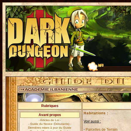
Rubriques
Habitations :
Avant propos
- Articles de Loi -
Voir aussi :
- Guide du Novice (Débutants) -
Dernières mises à jour du Guide
-
Parcelles de Terrain