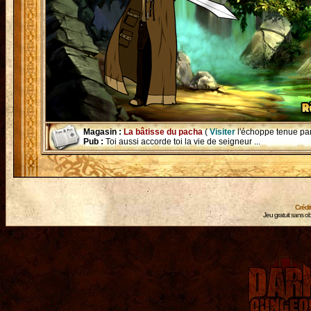
Magasin :
La bâtisse du pacha
(
Visiter
l'échoppe tenue pa
Pub :
Toi aussi accorde toi la vie de seigneur ...
Crédi
Jeu gratuit sans ob