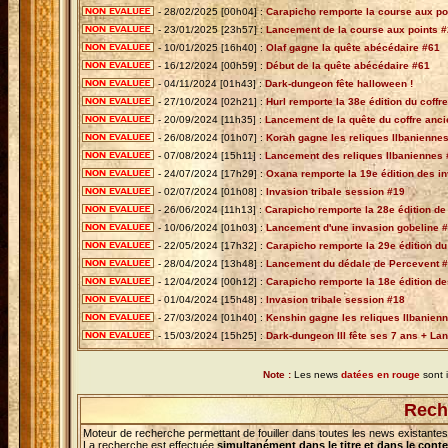
- 28/02/2025 [00h04] :
Carapicho remporte la course aux po
- 23/01/2025 [23h57] :
Lancement de la course aux points 
- 10/01/2025 [16h40] :
Olaf gagne la quête abécédaire #61
- 16/12/2024 [00h59] :
Début de la quête abécédaire #61
- 04/11/2024 [01h43] :
Dark-dungeon fête halloween !
- 27/10/2024 [02h21] :
Hurl remporte la 38e édition du coffre
- 20/09/2024 [11h35] :
Lancement de la quête du coffre anc
- 26/08/2024 [01h07] :
Korah gagne les reliques Ilbanienne
- 07/08/2024 [15h11] :
Lancement des reliques Ilbaniennes
- 24/07/2024 [17h29] :
Oxana remporte la 19e édition des in
- 02/07/2024 [01h08] :
Invasion tribale session #19
- 26/06/2024 [11h13] :
Carapicho remporte la 28e édition de 
- 10/06/2024 [01h03] :
Lancement d'une invasion gobeline 
- 22/05/2024 [17h32] :
Carapicho remporte la 29e édition du
- 28/04/2024 [13h48] :
Lancement du dédale de Percevent 
- 12/04/2024 [00h12] :
Carapicho remporte la 18e édition de
- 01/04/2024 [15h48] :
Invasion tribale session #18
- 27/03/2024 [01h40] :
Kenshin gagne les reliques Ilbanien
- 15/03/2024 [15h25] :
Dark-dungeon III fête ses 7 ans + La
Note :
Les news
datées en rouge
sont 
Rech
Moteur de recherche permettant de fouiller dans toutes les news existante
La recherche est effectuée
simultanément dans le titre et dans le con