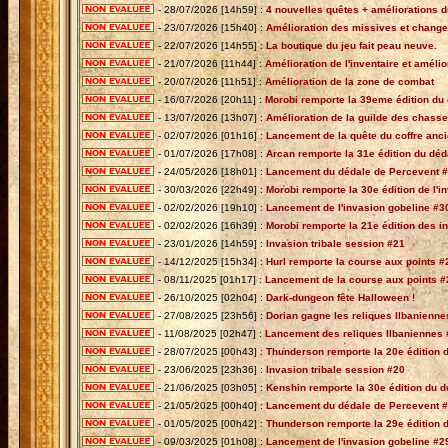
- 28/07/2026 [14h59] :
4 nouvelles quêtes + améliorations d
- 23/07/2026 [15h40] :
Amélioration des missives et chang
- 22/07/2026 [14h55] :
La boutique du jeu fait peau neuve.
- 21/07/2026 [11h44] :
Amélioration de l'inventaire et améli
- 20/07/2026 [11h51] :
Amélioration de la zone de combat
- 16/07/2026 [20h11] :
Morobi remporte la 39eme édition du c
- 13/07/2026 [13h07] :
Amélioration de la guilde des chass
- 02/07/2026 [01h16] :
Lancement de la quête du coffre anc
- 01/07/2026 [17h08] :
Arcan remporte la 31e édition du déd
- 24/05/2026 [18h01] :
Lancement du dédale de Percevent 
- 30/03/2026 [22h49] :
Morobi remporte la 30e édition de l'i
- 02/02/2026 [19h10] :
Lancement de l'invasion gobeline #3
- 02/02/2026 [16h39] :
Morobi remporte la 21e édition des i
- 23/01/2026 [14h59] :
Invasion tribale session #21
- 14/12/2025 [15h34] :
Hurl remporte la course aux points #
- 08/11/2025 [01h17] :
Lancement de la course aux points #
- 26/10/2025 [02h04] :
Dark-dungeon fête Halloween !
- 27/08/2025 [23h56] :
Dorian gagne les reliques Ilbanienne
- 11/08/2025 [02h47] :
Lancement des reliques Ilbaniennes
- 28/07/2025 [00h43] :
Thunderson remporte la 20e édition d
- 23/06/2025 [23h36] :
Invasion tribale session #20
- 21/06/2025 [03h05] :
Kenshin remporte la 30e édition du d
- 21/05/2025 [00h40] :
Lancement du dédale de Percevent 
- 01/05/2025 [00h42] :
Thunderson remporte la 29e édition de
- 09/03/2025 [01h08] :
Lancement de l'invasion gobeline #2