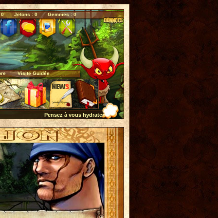
 0
Jetons : 0
Gemmes : 0
bre
Visite Guidée
Pensez à vous hydrater quotidiennement...