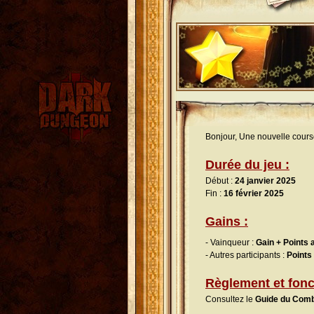
Bonjour, Une nouvelle cours
Durée du jeu :
Début :
24 janvier 2025
Fin :
16 février 2025
Gains :
- Vainqueur :
Gain + Points 
- Autres participants :
Points 
Règlement et fonc
Consultez le
Guide du Comb