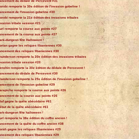
ancement du dédale de Percevent #31
orobi remporte la 30e édition de l'invasion gobeline !
ancement de l'invasion gobeline #30
orobi remporte la 21e édition des invasions tribales
nvasion tribale session #21
url remporte la course aux points #27
ancement de la course aux points #27
ark-dungeon fête Halloween !
orian gagne les reliques Ilbaniennes #30
ancement des reliques Ilbaniennes #30
hunderson remporte la 20e édition des invasions tribales
nvasion tribale session #20
enshin remporte la 30e édition du dédale de Percevent !
ancement du dédale de Percevent #30
hunderson remporte la 29e édition de l'invasion gobeline !
ancement de l'invasion gobeline #29
arapicho remporte la course aux points #26
ancement de la course aux points #26
laf gagne la quête abécédaire #61
ébut de la quête abécédaire #61
ark-dungeon fête halloween !
url remporte la 38e édition du coffre ancien !
ancement de la quête du coffre ancien #38
orah gagne les reliques Ilbaniennes #29
ancement des reliques Ilbaniennes #29