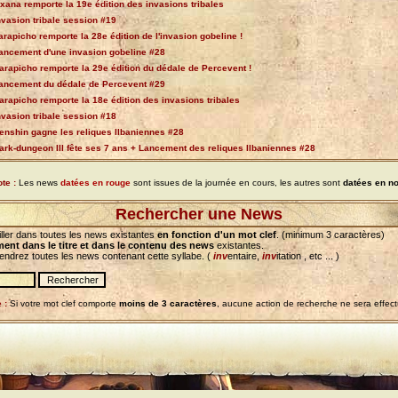
xana remporte la 19e édition des invasions tribales
nvasion tribale session #19
arapicho remporte la 28e édition de l'invasion gobeline !
ancement d'une invasion gobeline #28
arapicho remporte la 29e édition du dédale de Percevent !
ancement du dédale de Percevent #29
arapicho remporte la 18e édition des invasions tribales
nvasion tribale session #18
enshin gagne les reliques Ilbaniennes #28
ark-dungeon III fête ses 7 ans + Lancement des reliques Ilbaniennes #28
te :
Les news
datées en rouge
sont issues de la journée en cours, les autres sont
datées en no
Rechercher une News
ller dans toutes les news existantes
en fonction d'un mot clef
. (minimum 3 caractères)
ent dans le titre et dans le contenu des news
existantes.
iendrez toutes les news contenant cette syllabe. (
inv
entaire,
inv
itation , etc ... )
 :
Si votre mot clef comporte
moins de 3 caractères
, aucune action de recherche ne sera effec