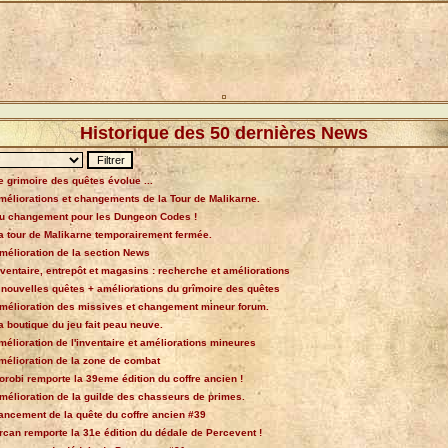
Historique des 50 dernières News
e grimoire des quêtes évolue ...
méliorations et changements de la Tour de Malikarne.
u changement pour les Dungeon Codes !
a tour de Malikarne temporairement fermée.
mélioration de la section News
nventaire, entrepôt et magasins : recherche et améliorations
 nouvelles quêtes + améliorations du grîmoire des quêtes
mélioration des missives et changement mineur forum.
a boutique du jeu fait peau neuve.
mélioration de l'inventaire et améliorations mineures
mélioration de la zone de combat
orobi remporte la 39eme édition du coffre ancien !
mélioration de la guilde des chasseurs de primes.
ancement de la quête du coffre ancien #39
rcan remporte la 31e édition du dédale de Percevent !