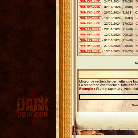
- 24/07/2024 [17h29] :
O
- 02/07/2024 [01h08] :
I
- 26/06/2024 [11h13] :
C
- 10/06/2024 [01h03] :
L
- 22/05/2024 [17h32] :
C
- 28/04/2024 [13h48] :
L
- 12/04/2024 [00h12] :
C
- 01/04/2024 [15h48] :
I
- 27/03/2024 [01h40] :
K
- 15/03/2024 [15h25] :
D
No
Moteur de recherche permettant de foui
La recherche est effectuée
simultaném
Exemple :
Si vous tapez
inv
, vous obt
Note