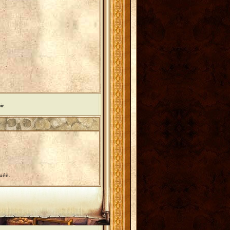
ir
.
tuée.