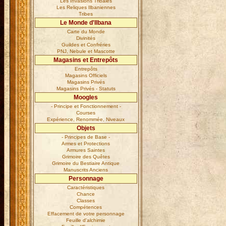
Les Invasions Tribales
Les Reliques Ilbaniennes
Tribes
Le Monde d'Ilbana
Carte du Monde
Divinités
Guildes et Confréries
PNJ, Nebule et Mascotte
Magasins et Entrepôts
Entrepôts
Magasins Officiels
Magasins Privés
Magasins Privés - Statuts
Moogles
- Principe et Fonctionnement -
Courses
Expérience, Renommée, Niveaux
Objets
- Principes de Base -
Armes et Protections
Armures Saintes
Grimoire des Quêtes
Grimoire du Bestiaire Antique
Manuscrits Anciens
Personnage
Caractéristiques
Chance
Classes
Compétences
Effacement de votre personnage
Feuille d'alchimie