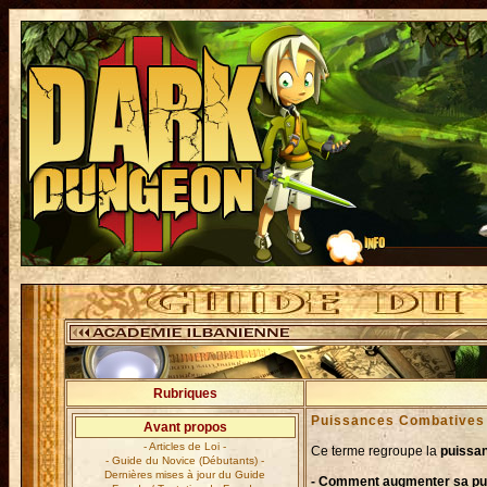
Rubriques
Puissances Combatives 
Avant propos
- Articles de Loi -
Ce terme regroupe la
puissan
- Guide du Novice (Débutants) -
Dernières mises à jour du Guide
- Comment augmenter sa pu