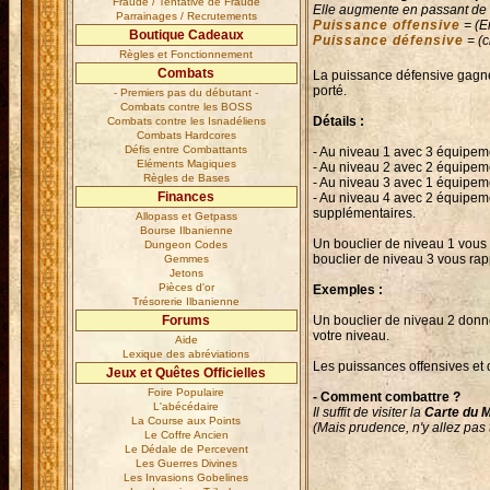
Fraude / Tentative de Fraude
Elle augmente en passant de ni
Parrainages / Recrutements
Puissance offensive
= (E
Boutique Cadeaux
Puissance défensive
= (c
Règles et Fonctionnement
Combats
La puissance défensive gagne 
porté.
- Premiers pas du débutant -
Combats contre les BOSS
Détails :
Combats contre les Isnadéliens
Combats Hardcores
Défis entre Combattants
- Au niveau 1 avec 3 équipem
Eléments Magiques
- Au niveau 2 avec 2 équipem
Règles de Bases
- Au niveau 3 avec 1 équipem
Finances
- Au niveau 4 avec 2 équipem
supplémentaires.
Allopass et Getpass
Bourse Ilbanienne
Un bouclier de niveau 1 vous r
Dungeon Codes
bouclier de niveau 3 vous rap
Gemmes
Jetons
Pièces d'or
Exemples :
Trésorerie Ilbanienne
Forums
Un bouclier de niveau 2 donne
votre niveau.
Aide
Lexique des abréviations
Les puissances offensives et
Jeux et Quêtes Officielles
Foire Populaire
- Comment combattre ?
L'abécédaire
Il suffit de visiter la
Carte du 
La Course aux Points
(Mais prudence, n'y allez pas t
Le Coffre Ancien
Le Dédale de Percevent
Les Guerres Divines
Les Invasions Gobelines