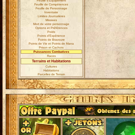
Feuille d'Equipement
Feuille de Compétences
Feuille de Personnage
Inventaire
Limites Journalières
Missives
Mort de votre personnage
Options et Préférences
Poids
Points d'Expérience
Points de Bravoure
Points de Vie et Points de Mana
Prison et Cachots
Puissances Combatives
Races
Terrains et Habitations
Cultures
Habitations
Parcelles de Terrain