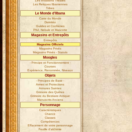
Les Invasions Tribales
Les Reliques Ilbaniennes
Tribes
Le Monde d'Ilbana
Carte du Monde
Divinités
Guildes et Confréries
PNJ, Nebule et Mascotte
Magasins et Entrepôts
Entrepôts
Magasins Officiels
Magasins Privés
Magasins Privés - Statuts
Moogles
- Principe et Fonctionnement -
Courses
Expérience, Renommée, Niveaux
Objets
- Principes de Base -
Armes et Protections
Armures Saintes
Grimoire des Quêtes
Grimoire du Bestiaire Antique
Manuscrits Anciens
Personnage
Caractéristiques
Chance
Classes
Compétences
Effacement de votre personnage
Feuille d'alchimie