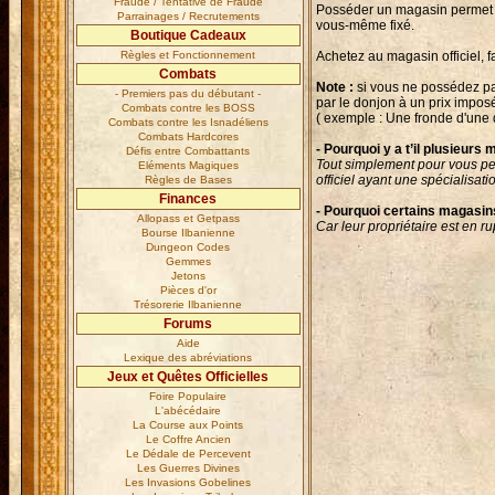
Fraude / Tentative de Fraude
Posséder un magasin permet de
Parrainages / Recrutements
vous-même fixé.
Boutique Cadeaux
Règles et Fonctionnement
Achetez au magasin officiel, f
Combats
Note :
si vous ne possédez pa
- Premiers pas du débutant -
par le donjon à un prix imposé
Combats contre les BOSS
( exemple : Une fronde d'une
Combats contre les Isnadéliens
Combats Hardcores
- Pourquoi y a t’il plusieurs 
Défis entre Combattants
Tout simplement pour vous per
Eléments Magiques
officiel ayant une spécialisati
Règles de Bases
Finances
- Pourquoi certains magasins
Allopass et Getpass
Car leur propriétaire est en ru
Bourse Ilbanienne
Dungeon Codes
Gemmes
Jetons
Pièces d'or
Trésorerie Ilbanienne
Forums
Aide
Lexique des abréviations
Jeux et Quêtes Officielles
Foire Populaire
L'abécédaire
La Course aux Points
Le Coffre Ancien
Le Dédale de Percevent
Les Guerres Divines
Les Invasions Gobelines