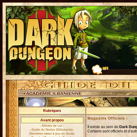
Rubriques
Magasins Officiels :
Avant propos
- Articles de Loi -
Il existe au sein de
Dark Dung
- Guide du Novice (Débutants) -
Certains sont officiels et d'a
Dernières mises à jour du Guide