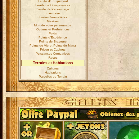
Feuille d'Equipement
Feuille de Compétences
Feuille de Personnage
Inventaire
Limites Journalières
Missives
Mort de votre personnage
Options et Préférences
Poids
Points d'Expérience
Points de Bravoure
Points de Vie et Points de Mana
Prison et Cachots
Puissances Combatives
Races
Terrains et Habitations
Cultures
Habitations
Parcelles de Terrain