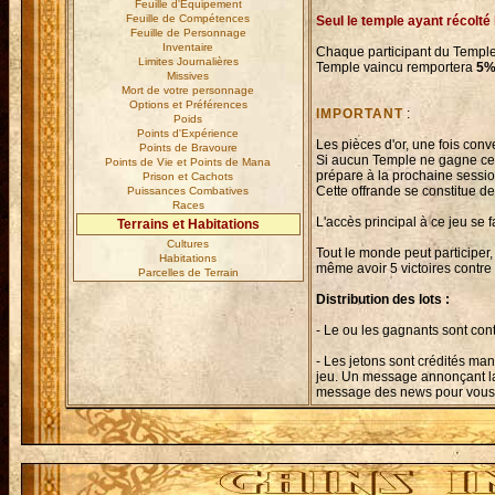
Feuille d'Equipement
Feuille de Compétences
Seul le temple ayant récolté 
Feuille de Personnage
Inventaire
Chaque participant du Templ
Limites Journalières
Temple vaincu remportera
5
Missives
Mort de votre personnage
Options et Préférences
IMPORTANT
:
Poids
Points d'Expérience
Les pièces d'or, une fois conv
Points de Bravoure
Si aucun Temple ne gagne ce
Points de Vie et Points de Mana
prépare à la prochaine sessio
Prison et Cachots
Cette offrande se constitue 
Puissances Combatives
Races
L'accès principal à ce jeu se fa
Terrains et Habitations
Cultures
Tout le monde peut participer, 
Habitations
même avoir 5 victoires contre 
Parcelles de Terrain
Distribution des lots :
- Le ou les gagnants sont cont
- Les jetons sont crédités man
jeu. Un message annonçant la f
message des news pour vous 