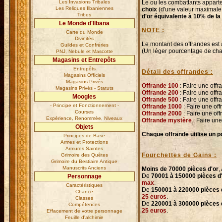
Les Invasions Tribales
Le ou les combattants apparten
Les Reliques Ilbaniennes
choix
(d'une valeur maximale
Tribes
d'or équivalente à 10% de la
Le Monde d'Ilbana
NOTE :
Carte du Monde
Divinités
Le montant des offrandes est 
Guildes et Confréries
(Un léger pourcentage de chan
PNJ, Nebule et Mascotte
Magasins et Entrepôts
Entrepôts
Détail des offrandes :
Magasins Officiels
Magasins Privés
Offrande 100
: Faire une off
Magasins Privés - Statuts
Offrande 200
: Faire une off
Moogles
Offrande 500
: Faire une off
- Principe et Fonctionnement -
Offrande 1000
: Faire une of
Courses
Offrande 2000
: Faire une of
Expérience, Renommée, Niveaux
Offrande mystère
: Faire une
Objets
Chaque offrande utilise un p
- Principes de Base -
Armes et Protections
Armures Saintes
Fourchettes de Gains :
Grimoire des Quêtes
Grimoire du Bestiaire Antique
Manuscrits Anciens
Moins de 70000 pièces d'or
,
De
70001 à 150000 pièces d
Personnage
max
.
Caractéristiques
De
150001 à 220000 pièces 
Chance
25 euros
.
Classes
De
220001 à 300000 pièces 
Compétences
25 euros
.
Effacement de votre personnage
Feuille d'alchimie