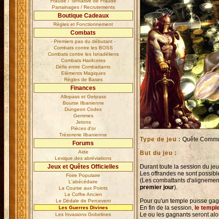
Fraude / Tentative de Fraude
Parrainages / Recrutements
Boutique Cadeaux
Règles et Fonctionnement
Combats
- Premiers pas du débutant -
Combats contre les BOSS
Combats contre les Isnadéliens
Combats Hardcores
Défis entre Combattants
Eléments Magiques
Règles de Bases
Finances
Allopass et Getpass
Bourse Ilbanienne
Dungeon Codes
Gemmes
Jetons
Pièces d'or
Trésorerie Ilbanienne
Type de jeu :
Quête Commun
Forums
Aide
But du jeu :
Lexique des abréviations
Jeux et Quêtes Officielles
Durant toute la session du je
Les offrandes ne sont possibl
Foire Populaire
(Les combattants d'aligneme
L'abécédaire
premier jour
).
La Course aux Points
Le Coffre Ancien
Pour qu'un temple puisse gagn
Le Dédale de Percevent
En fin de la session,
le templ
Les Guerres Divines
Le ou les gagnants seront alors
Les Invasions Gobelines