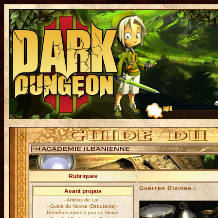
Rubriques
Guerres Divines :
Avant propos
- Articles de Loi -
- Guide du Novice (Débutants) -
Dernières mises à jour du Guide