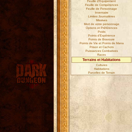
Feuille d'Equipement
Feuille de Compétences
Feuille de Personnage
Inventaire
Limites Journalières
Missives
Mort de votre personnage
Options et Préférences
Poids
Points d'Expérience
Points de Bravoure
Points de Vie et Points de Mana
Prison et Cachots
Puissances Combatives
Races
Terrains et Habitations
Cultures
Habitations
Parcelles de Terrain