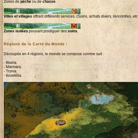
Zones de
péche
ou de
chasse
.
Villes et villages
offrant différents services. (Soins, achats divers, rencontres, etc.
Zones isolées
pouvant prodiguer des
soins
.
Régions de la Carte du Monde :
Découpée en 4 régions, le monde se compose comme suit :
- Ilbana.
- Marmara.
- Trynia.
- Isnadélia.