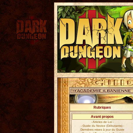
Rubriques
Avant propos
- Articles de Loi -
- Guide du Novice (Débutants) -
Dernières mises à jour du Guide