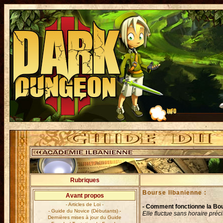
Rubriques
Bourse Ilbanienne :
Avant propos
- Articles de Loi -
- Comment fonctionne la Bo
- Guide du Novice (Débutants) -
Elle fluctue sans horaire préc
Dernières mises à jour du Guide