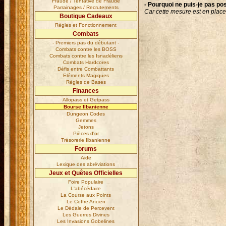
Fraude / Tentative de Fraude
- Pourquoi ne puis-je pas p
Parrainages / Recrutements
Car cette mesure est en place 
Boutique Cadeaux
Règles et Fonctionnement
Combats
- Premiers pas du débutant -
Combats contre les BOSS
Combats contre les Isnadéliens
Combats Hardcores
Défis entre Combattants
Eléments Magiques
Règles de Bases
Finances
Allopass et Getpass
Bourse Ilbanienne
Dungeon Codes
Gemmes
Jetons
Pièces d'or
Trésorerie Ilbanienne
Forums
Aide
Lexique des abréviations
Jeux et Quêtes Officielles
Foire Populaire
L'abécédaire
La Course aux Points
Le Coffre Ancien
Le Dédale de Percevent
Les Guerres Divines
Les Invasions Gobelines