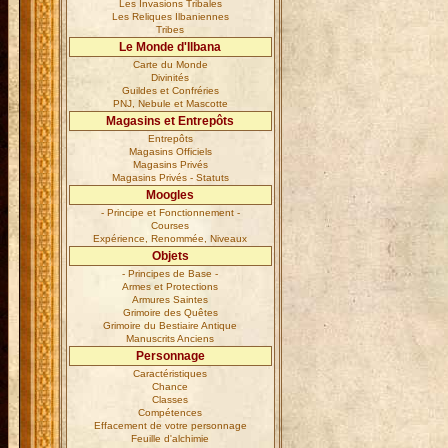
Les Invasions Tribales
Les Reliques Ilbaniennes
Tribes
Le Monde d'Ilbana
Carte du Monde
Divinités
Guildes et Confréries
PNJ, Nebule et Mascotte
Magasins et Entrepôts
Entrepôts
Magasins Officiels
Magasins Privés
Magasins Privés - Statuts
Moogles
- Principe et Fonctionnement -
Courses
Expérience, Renommée, Niveaux
Objets
- Principes de Base -
Armes et Protections
Armures Saintes
Grimoire des Quêtes
Grimoire du Bestiaire Antique
Manuscrits Anciens
Personnage
Caractéristiques
Chance
Classes
Compétences
Effacement de votre personnage
Feuille d'alchimie