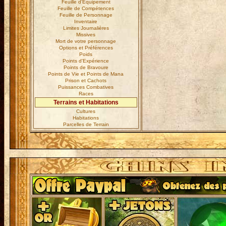
Feuille d'Equipement
Feuille de Compétences
Feuille de Personnage
Inventaire
Limites Journalières
Missives
Mort de votre personnage
Options et Préférences
Poids
Points d'Expérience
Points de Bravoure
Points de Vie et Points de Mana
Prison et Cachots
Puissances Combatives
Races
Terrains et Habitations
Cultures
Habitations
Parcelles de Terrain